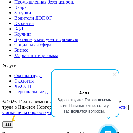
Промышленная безопасность
Кадры
Закупки
Водители ДОПОГ
Экология
БДД
Коучинг
Бухгалтерский учет и финансы
Социальная сфера
Бизнес
Маркетинг и реклама
Услуги
Охрана труда
Экология
ХАССП
Персональные данные
Алла
Здравствуйте! Готова помочь
© 2026. Группа компаний «Потенциал». Обучение охране
вам. Напишите мне, если у
труда в Нижнем Новгороде |
Политика конфиденциальности
|
вас появятся вопросы.
Согласие на обработку персональных данных
Продвижение сайтов
ddd