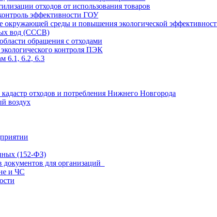
илизации отходов от использования товаров
 контроль эффективности ГОУ
не окружающей среды и повышения экологической эффективнос
ных вод (СССВ)
области обращения с отходами
 экологического контроля ПЭК
6.1, 6.2, 6.3
в кадастр отходов и потребления Нижнего Новгорода
ый воздух
дприятии
нных (152-ФЗ)
ов документов для организаций
не и ЧС
ости