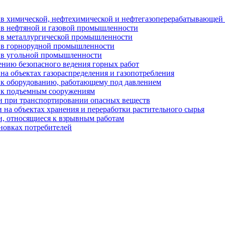
и в химической, нефтехимической и нефтегазоперерабатывающе
 в нефтяной и газовой промышленности
 в металлургической промышленности
и в горнорудной промышленности
и в угольной промышленности
ению безопасного ведения горных работ
на объектах газораспределения и газопотребления
 к оборудованию, работающему под давлением
и к подъемным сооружениям
и при транспортировании опасных веществ
 на объектах хранения и переработки растительного сырья
и, относящиеся к взрывным работам
ановках потребителей