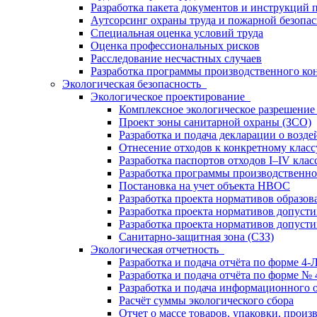
Разработка пакета документов и инструкций п
Аутсорсинг охраны труда и пожарной безопа
Специальная оценка условий труда
Оценка профессиональных рисков
Расследование несчастных случаев
Разработка программы производственного ко
Экологическая безопасность
Экологическое проектирование
Комплексное экологическое разрешение
Проект зоны санитарной охраны (ЗСО)
Разработка и подача декларации о воз
Отнесение отходов к конкретному класс
Разработка паспортов отходов I–IV клас
Разработка программы производственно
Постановка на учет объекта НВОС
Разработка проекта нормативов образо
Разработка проекта нормативов допуст
Разработка проекта нормативов допус
Санитарно-защитная зона (СЗЗ)
Экологическая отчетность
Разработка и подача отчёта по форме 4-
Разработка и подача отчёта по форме №
Разработка и подача информационного 
Расчёт суммы экологического сбора
Отчет о массе товаров, упаковки, прои