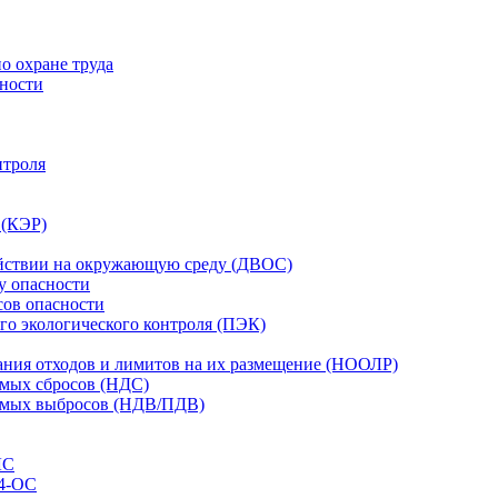
о охране труда
сности
нтроля
 (КЭР)
действии на окружающую среду (ДВОС)
у опасности
сов опасности
го экологического контроля (ПЭК)
вания отходов и лимитов на их размещение (НООЛР)
имых сбросов (НДС)
тимых выбросов (НДВ/ПДВ)
ЛС
 4-ОС