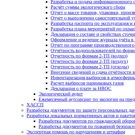
Разработка и подача информационного 
Расчёт суммы экологического сбора
Отчет о массе товаров, упаковки, прои
Отчет о выполнении самостоятельной ут
Разработка паспорта по эксплуатация и
Разработка плана мероприятий по охра
Декларация о составе и свойствах сточ
Оформление и ведение журнала учёта в 
Отчет по программе производственного
Отчётность водопользователей по формам 
Отчетность по формам 2-ТП (водхоз)
Отчетность по формам 2-ТП (воздух)
Отчетность по формам 2-ТП (отходы)
Внесение сведений и сдача отчётности 
Инвентаризация выбросов в атмосферн
Расчет выбросов парниковых газов
Декларация о плате за НВОС
Экологический аудит
Ежемесячный аутсорсинг по экологии на пре
ХАССП
Разработка документов по защите персональных да
Разработка локальных нормативных актов и пакето
Разработка документов по гражданской оборо
Разработка документов по пожарной безопасн
Экспертная помощь по нарушениям и штрафам