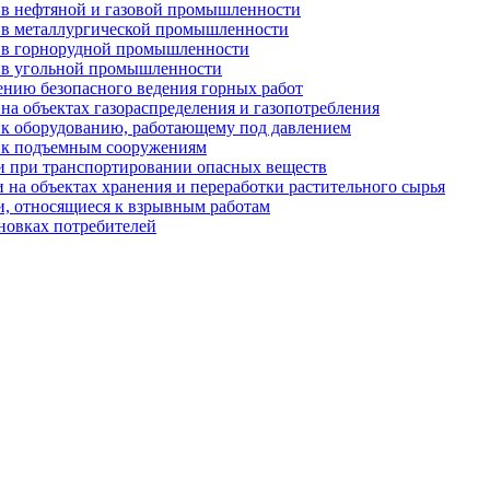
 в нефтяной и газовой промышленности
 в металлургической промышленности
и в горнорудной промышленности
и в угольной промышленности
ению безопасного ведения горных работ
на объектах газораспределения и газопотребления
 к оборудованию, работающему под давлением
и к подъемным сооружениям
и при транспортировании опасных веществ
 на объектах хранения и переработки растительного сырья
и, относящиеся к взрывным работам
ановках потребителей