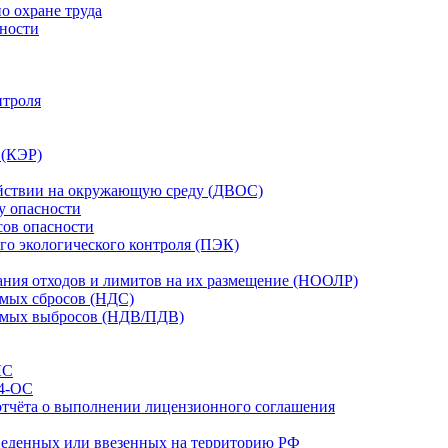
о охране труда
сности
нтроля
 (КЭР)
действии на окружающую среду (ДВОС)
у опасности
сов опасности
го экологического контроля (ПЭК)
вания отходов и лимитов на их размещение (НООЛР)
имых сбросов (НДС)
тимых выбросов (НДВ/ПДВ)
ЛС
 4-ОС
отчёта о выполнении лицензионного соглашения
зведенных или ввезенных на территорию РФ