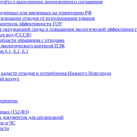
отчёта о выполнении лицензионного соглашения
зведенных или ввезенных на территорию РФ
илизации отходов от использования товаров
 контроль эффективности ГОУ
не окружающей среды и повышения экологической эффективнос
ных вод (СССВ)
области обращения с отходами
 экологического контроля ПЭК
6.1, 6.2, 6.3
в кадастр отходов и потребления Нижнего Новгорода
ый воздух
дприятии
нных (152-ФЗ)
в документов для организаций
не и ЧС
ости