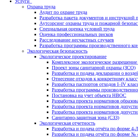
Услуги
Охрана труда
Аудит по охране труда
Разработка пакета документов и инструкций п
Аутсорсинг охраны труда и пожарной безопа
Специальная оценка условий труда
Оценка профессиональных рисков
Расследование несчастных случаев
Разработка программы производственного ко
Экологическая безопасность
Экологическое проектирование
Комплексное экологическое разрешение
Проект зоны санитарной охраны (ЗСО)
Разработка и подача декларации о воз
Отнесение отходов к конкретному класс
Разработка паспортов отходов I–IV клас
Разработка программы производственно
Постановка на учет объекта НВОС
Разработка проекта нормативов образо
Разработка проекта нормативов допуст
Разработка проекта нормативов допус
Санитарно-защитная зона (СЗЗ)
Экологическая отчетность
Разработка и подача отчёта по форме 4-
Разработка и подача отчёта по форме №