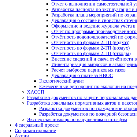
Отчет о выполнении самостоятельной ут
Разработка паспорта по эксплуатация и
Разработка плана мероприятий по охра
Декларация о составе и свойствах сточ
Оформление и ведение журнала учёта в 
Отчет по программе производственного
Отчётность водопользователей по формам 
Отчетность по формам 2-ТП (водхоз)
Отчетность по формам 2-ТП (воздух)
Отчетность по формам 2-ТП (отходы)
Внесение сведений и сдача отчётности 
Инвентаризация выбросов в атмосферн
Расчет выбросов парниковых газов
Декларация о плате за НВОС
Экологический аудит
Ежемесячный аутсорсинг по экологии на пре
ХАССП
Разработка документов по защите персональных да
Разработка локальных нормативных актов и пакет
Разработка документов по гражданской оборо
Разработка документов по пожарной безопасн
Экспертная помощь по нарушениям и штрафам
Федеральный проект
Софинансирование
Акции