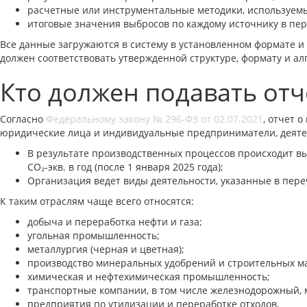
расчетные или инструментальные методики, используем
итоговые значения выбросов по каждому источнику в пер
Все данные загружаются в систему в установленном формате и
должен соответствовать утвержденной структуре, формату и а
Кто должен подавать отч
Согласно
Федеральному закону № 296-ФЗ от 02.07.2021
, отчет 
юридические лица и индивидуальные предприниматели, деятел
В результате производственных процессов происходит выб
CO₂-экв. в год (после 1 января 2025 года);
Организация ведет виды деятельности, указанные в пер
К таким отраслям чаще всего относятся:
добыча и переработка нефти и газа;
угольная промышленность;
металлургия (черная и цветная);
производство минеральных удобрений и строительных м
химическая и нефтехимическая промышленность;
транспортные компании, в том числе железнодорожный, м
предприятия по утилизации и переработке отходов.