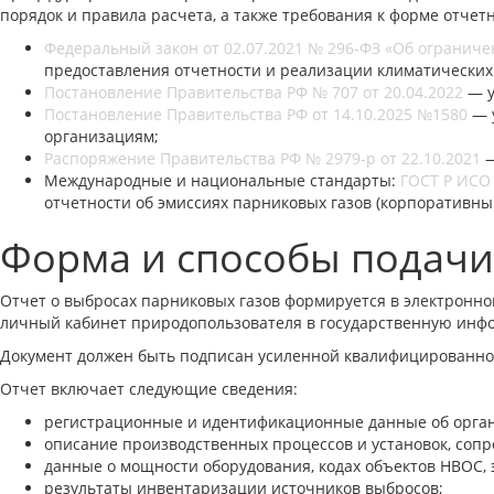
порядок и правила расчета, а также требования к форме отчетн
Федеральный закон от 02.07.2021 № 296-ФЗ «Об огранич
предоставления отчетности и реализации климатических
Постановление Правительства РФ № 707 от 20.04.2022
— у
Постановление Правительства РФ от 14.10.2025 №1580
— у
организациям;
Распоряжение Правительства РФ № 2979-р от 22.10.2021
—
Международные и национальные стандарты:
ГОСТ Р ИСО
отчетности об эмиссиях парниковых газов (корпоративный
Форма и способы подачи
Отчет о выбросах парниковых газов формируется в электронно
личный кабинет природопользователя в государственную ин
Документ должен быть подписан усиленной квалифицированной
Отчет включает следующие сведения:
регистрационные и идентификационные данные об орга
описание производственных процессов и установок, со
данные о мощности оборудования, кодах объектов НВОС, 
результаты инвентаризации источников выбросов;