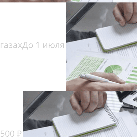
газах
До 1 июля
500 ₽