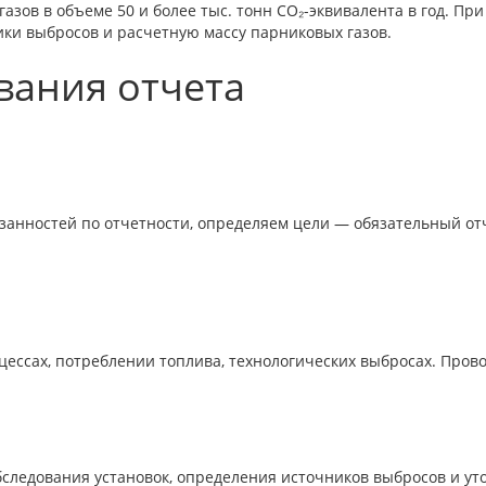
зов в объеме 50 и более тыс. тонн CO₂-эквивалента в год. Пр
ки выбросов и расчетную массу парниковых газов.
вания отчета
анностей по отчетности, определяем цели — обязательный отч
ессах, потреблении топлива, технологических выбросах. Пров
следования установок, определения источников выбросов и у