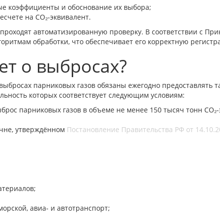
ые коэффициенты и обоснование их выбора;
есчете на CO₂-эквивалент.
 проходят автоматизированную проверку. В соответствии с При
лгоритмам обработки, что обеспечивает его корректную регис
ет о выбросах?
о выбросах парниковых газов обязаны ежегодно предоставлять 
ьность которых соответствует следующим условиям:
рос парниковых газов в объеме не менее 150 тысяч тонн CO₂-эк
ечне, утверждённом
Постановление Правительства РФ от 14.10.
атериалов;
орской, авиа- и автотранспорт;