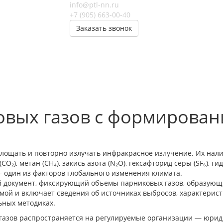
info@ptl-nn.ru
+7 (905) 663-00-40
Заказать звонок
вых газов с формировани
глощать и повторно излучать инфракрасное излучение. Их нал
₂), метан (CH₄), закись азота (N₂O), гексафторид серы (SF₆), 
 один из факторов глобального изменения климата.
 документ, фиксирующий объемы парниковых газов, образующи
рмой и включает сведения об источниках выбросов, характерис
ьных методиках.
х газов распространяется на регулируемые организации — юри