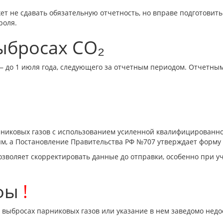
жет не сдавать обязательную отчетность, но вправе подготовит
роля.
ыбросах CO₂
— до 1 июля года, следующего за отчетным периодом. Отчетным
арниковых газов с использованием усиленной квалифицированн
ым, а Постановление Правительства РФ №707 утверждает форму 
зволяет скорректировать данные до отправки, особенно при у
афы
!
о выбросах парниковых газов или указание в нем заведомо н