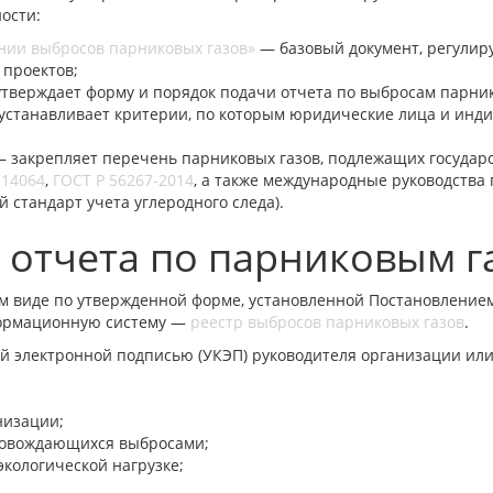
ости:
ении выбросов парниковых газов»
— базовый документ, регулир
 проектов;
тверждает форму и порядок подачи отчета по выбросам парник
станавливает критерии, по которым юридические лица и инд
 закрепляет перечень парниковых газов, подлежащих государс
 14064
,
ГОСТ Р 56267-2014
, а также международные руководства 
 стандарт учета углеродного следа).
 отчета по парниковым г
м виде по утвержденной форме, установленной Постановлением 
формационную систему —
реестр выбросов парниковых газов
.
 электронной подписью (УКЭП) руководителя организации или
низации;
провождающихся выбросами;
экологической нагрузке;