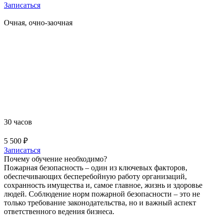
Записаться
Очная, очно-заочная
Повышение квалификации руководителей
организаций, а также назначенных ими ответственных
должностных лиц эксплуатирующих и управляющих
организаций, осуществляющих хозяйственную
деятельность, связанную с обеспечением пожарной
безопасности на объектах защиты, лиц, назначенных
ими ответственными за обеспечение пожарной
безопасности
30 часов
5 500 ₽
Записаться
Почему обучение необходимо?
Пожарная безопасность – один из ключевых факторов,
обеспечивающих бесперебойную работу организаций,
сохранность имущества и, самое главное, жизнь и здоровье
людей. Соблюдение норм пожарной безопасности – это не
только требование законодательства, но и важный аспект
ответственного ведения бизнеса.