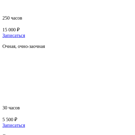
переподготовки «Специалист по пожарной
профилактике»
250 часов
15 000 ₽
Записаться
Очная, очно-заочная
Повышение квалификации для руководителей
организаций, лиц, назначенных руководителем
организации ответственными за обеспечение
пожарной безопасности на объектах защиты, в
которых могут одновременно находиться 50 и более
человек, объектах защиты, отнесенных к категориям
повышенной взрывопожароопасности,
пожароопасности
30 часов
5 500 ₽
Записаться