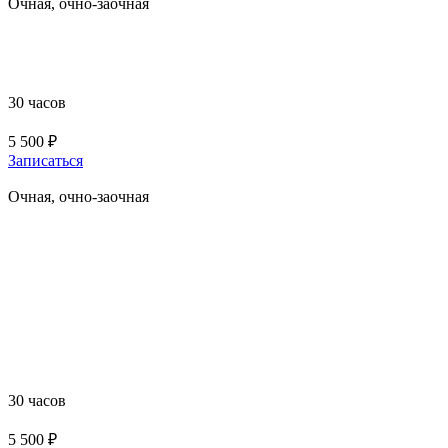
Очная, очно-заочная
Повышение квалификации лиц, на которых возложена
трудовая функция по проведению противопожарного
инструктажа
30 часов
5 500 ₽
Записаться
Очная, очно-заочная
Повышение квалификации для ответственных
должностных лиц, занимающих должности главных
специалистов технического и производственного
профиля, должностных лиц, исполняющих их
обязанности, на объектах защиты, в которых могут
одновременно находится 50 и более человек, объектах
защиты, отнесенных к категориям повышенной
взрывопожароопасности, пожароопасности
30 часов
5 500 ₽