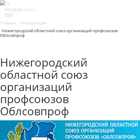
info@ptl-nn.ru
Главная
Информация
Нижегородский областной союз организаций профсоюзов
Облсовпроф
Нижегородский
областной союз
организаций
профсоюзов
Облсовпроф