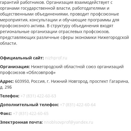
гарантий работников. Организация взаимодействует с
органами государственной власти, работодателями и
общественными объединениями, проводит профсоюзные
мероприятия, консультации и обучающие программы для
профсоюзного актива. В структуру объединения входят
региональные организации отраслевых профсоюзов,
представляющих различные сферы экономики Нижегородской
области.
Официальный сайт:
nizhprof.ru
Организация:
Нижегородский областной союз организаций
профсоюзов «Облсовпроф»
Адрес:
603950, Россия, г. Нижний Новгород, проспект Гагарина,
д. 29Б
Телефон:
+7 (831) 422-60-63
Дополнительный телефон:
+7 (831) 422-60-64
Факс:
+7 (831) 422-60-65
Электронная почта:
nnoblsovprof@yandex.ru