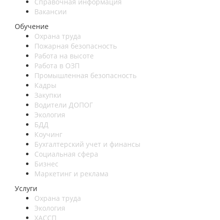
Справочная информация
Вакансии
Обучение
Охрана труда
Пожарная безопасность
Работа на высоте
Работа в ОЗП
Промышленная безопасность
Кадры
Закупки
Водители ДОПОГ
Экология
БДД
Коучинг
Бухгалтерский учет и финансы
Социальная сфера
Бизнес
Маркетинг и реклама
Услуги
Охрана труда
Экология
ХАССП