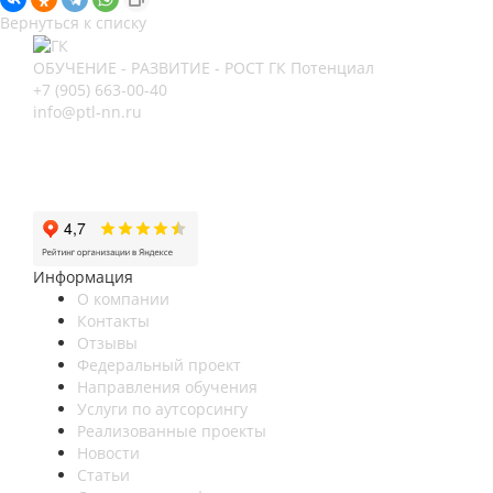
Вернуться к списку
ОБУЧЕНИЕ - РАЗВИТИЕ - РОСТ
ГК Потенциал
+7 (905) 663-00-40
info@ptl-nn.ru
Нижний Новгород, ул Архитектурная, 9А
Нижний Новгород, пр-кт Героев, 46
Нижний Новгород, ул Васнецова, 21
Информация
О компании
Контакты
Отзывы
Федеральный проект
Направления обучения
Услуги по аутсорсингу
Реализованные проекты
Новости
Статьи