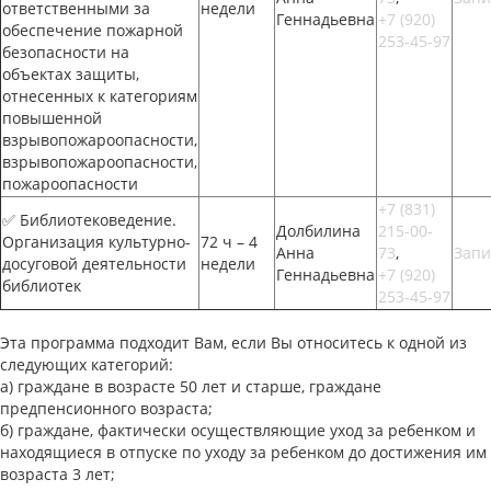
ответственными за
недели
Геннадьевна
+7 (920)
обеспечение пожарной
253-45-97
безопасности на
объектах защиты,
отнесенных к категориям
повышенной
взрывопожароопасности,
взрывопожароопасности,
пожароопасности
+7 (831)
✅ Библиотековедение.
Долбилина
215-00-
Организация культурно-
72 ч – 4
Анна
73
,
Запи
досуговой деятельности
недели
Геннадьевна
+7 (920)
библиотек
253-45-97
Эта программа подходит Вам, если Вы относитесь к одной из
следующих категорий:
граждане в возрасте 50 лет и старше, граждане
предпенсионного возраста;
граждане, фактически осуществляющие уход за ребенком и
находящиеся в отпуске по уходу за ребенком до достижения им
возраста 3 лет;