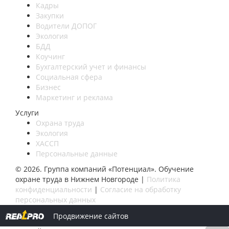
Кадры
Закупки
Водители ДОПОГ
Экология
БДД
Коучинг
Бухгалтерский учет и финансы
Социальная сфера
Бизнес
Маркетинг и реклама
Услуги
Охрана труда
Экология
ХАССП
Персональные данные
© 2026. Группа компаний «Потенциал». Обучение
охране труда в Нижнем Новгороде |
Политика
конфиденциальности
|
Согласие на обработку
персональных данных
Продвижение сайтов