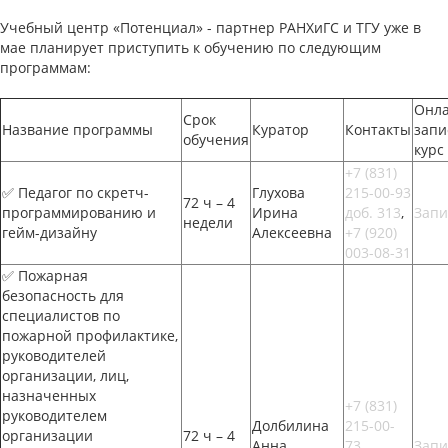
Учебный центр «Потенциал» - партнер РАНХиГС и ТГУ уже в
мае планирует приступить к обучению по следующим
программам:
Онла
Срок
Название программы
Куратор
Контакты
запи
обучения
курс
+7 (831)
✅ Педагог по скретч-
Глухова
215-00-93
72 ч – 4
программированию и
Ирина
доб. 313
,
Запи
недели
гейм-дизайну
Алексеевна
+7 (920)
003-08-31
✅ Пожарная
безопасность для
специалистов по
пожарной профилактике,
руководителей
организации, лиц,
назначенных
+7 (831)
руководителем
Долбилина
215-00-
организации
72 ч – 4
Анна
73
,
Запи