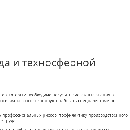
да и техносферной
тов, которым необходимо получить системные знания в
шателям, которые планируют работать специалистами по
у профессиональных рисков, профилактику производственного
е труда.
я итоговой аттестации слушатель получает диплом о