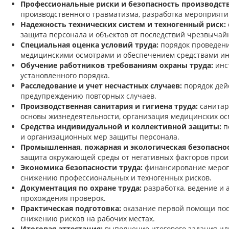
Профессиональные риски и безопасность производст
производственного травматизма, разработка мероприяти
Надежность технических систем и техногенный риск:
защита персонала и объектов от последствий чрезвычай
Специальная оценка условий труда:
порядок проведения
медицинскими осмотрами и обеспечением средствами и
Обучение работников требованиям охраны труда:
инст
установленного порядка.
Расследование и учет несчастных случаев:
порядок дей
предупреждению повторных случаев.
Производственная санитария и гигиена труда:
санитар
основы жизнедеятельности, организация медицинских ос
Средства индивидуальной и коллективной защиты:
п
и организационных мер защиты персонала.
Промышленная, пожарная и экологическая безопаснос
защита окружающей среды от негативных факторов прои
Экономика безопасности труда:
финансирование меропр
снижению профессиональных и техногенных рисков.
Документация по охране труда:
разработка, ведение и 
прохождения проверок.
Практическая подготовка:
оказание первой помощи пост
снижению рисков на рабочих местах.
Итоговая аттестация:
выполнение итогового задания ил