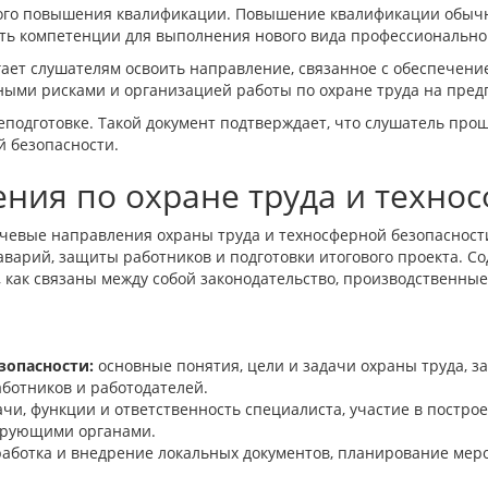
ного повышения квалификации. Повышение квалификации обыч
ить компетенции для выполнения нового вида профессионально
ает слушателям освоить направление, связанное с обеспечени
ыми рисками и организацией работы по охране труда на пред
еподготовке. Такой документ подтверждает, что слушатель пр
й безопасности.
ия по охране труда и технос
чевые направления охраны труда и техносферной безопасност
аварий, защиты работников и подготовки итогового проекта. С
ь, как связаны между собой законодательство, производственн
зопасности:
основные понятия, цели и задачи охраны труда, з
аботников и работодателей.
чи, функции и ответственность специалиста, участие в постро
ирующими органами.
аботка и внедрение локальных документов, планирование мероп