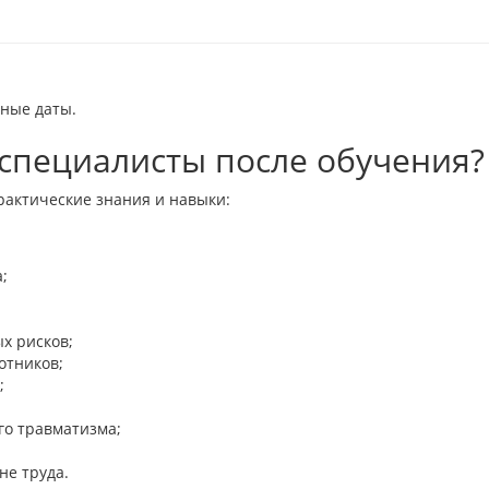
бные даты.
специалисты после обучения?
рактические знания и навыки:
;
х рисков;
отников;
;
го травматизма;
не труда.