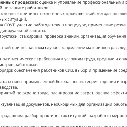
венных процессов:
оценка и управление профессиональными р
й по защите работников.
основные причины техногенных происшествий, методы оценки 
ных ситуаций.
 СОУТ, участие работодателя в процедуре, применение резуль
ндивидуальной защиты.
руктажи, стажировка, проверка знаний, организация обучения
ствий при несчастном случае, оформление материалов расслед
но-гигиенические требования к условиям труда, вредные и оп
мотров работников.
орядок обеспечения работников СИЗ, выбор и применение сред
ть:
основы промышленной безопасности, теория горения и вз
зводства.
иятий по охране труда, планирование затрат, оценка эффект
актуализация документов, необходимых для организации работ
радавшим, разбор практических ситуаций, разработка меропр
и проекта, проверка освоения программы и выдача диплома о 