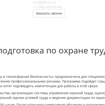
info@ptl-nn.ru
+7 (905) 663-00-40
Заказать звонок
одготовка по охране тру
а и техносферная безопасность» предназначена для специалис
авления профессиональными рисками. Программа подойдет слу
и хотят подтвердить компетенции для работы в этой сфере.
ьства, организацию системы управления охраной труда, оценк
альной оценки условий труда и ведение документации по охран
56 часов. После успешного завершения обучения и прохождени