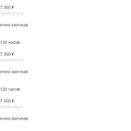
7 350 ₽
Записаться
очно-заочная
Бухгалтер государственного (муниципального) учреждения
120 часов
7 350 ₽
Записаться
очно-заочная
Главный бухгалтер коммерческой организации
120 часов
7 350 ₽
Записаться
очно-заочная
Обучение Microsoft Excel. Базовый и продвинутый уровень