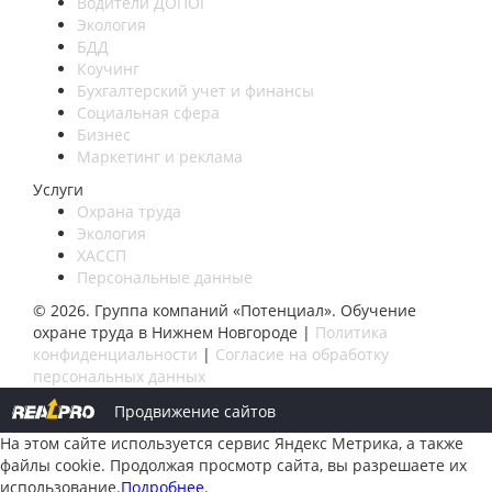
Водители ДОПОГ
Экология
БДД
Коучинг
Бухгалтерский учет и финансы
Социальная сфера
Бизнес
Маркетинг и реклама
Услуги
Охрана труда
Экология
ХАССП
Персональные данные
© 2026. Группа компаний «Потенциал». Обучение
охране труда в Нижнем Новгороде |
Политика
конфиденциальности
|
Согласие на обработку
персональных данных
Продвижение сайтов
На этом сайте используется сервис Яндекс Метрика, а также
файлы cookie. Продолжая просмотр сайта, вы разрешаете их
использование.
Подробнее
.