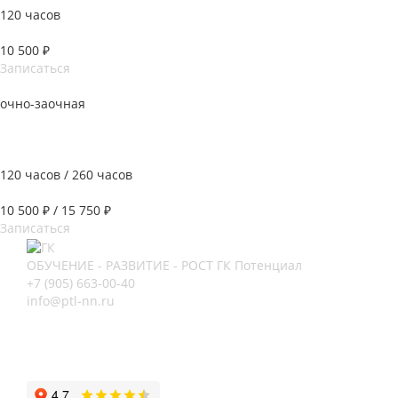
120 часов
10 500 ₽
Записаться
очно-заочная
Бухгалтерский учет и налогообложение со знанием "1С:
Бухгалтерия"
120 часов / 260 часов
10 500 ₽ / 15 750 ₽
Записаться
ОБУЧЕНИЕ - РАЗВИТИЕ - РОСТ
ГК Потенциал
+7 (905) 663-00-40
info@ptl-nn.ru
Нижний Новгород, ул Архитектурная, 9А
Нижний Новгород, пр-кт Героев, 46
Нижний Новгород, ул Васнецова, 21