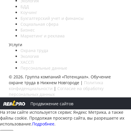
Экология
БДД
Коучинг
Бухгалтерский учет и финансы
Социальная сфера
Бизнес
Маркетинг и реклама
Услуги
Охрана труда
Экология
ХАССП
Персональные данные
© 2026. Группа компаний «Потенциал». Обучение
охране труда в Нижнем Новгороде |
Политика
конфиденциальности
|
Согласие на обработку
персональных данных
Продвижение сайтов
На этом сайте используется сервис Яндекс Метрика, а также
файлы cookie. Продолжая просмотр сайта, вы разрешаете их
использование.
Подробнее
.