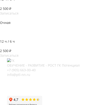
2 500 ₽
Записаться
Очная
Повышение квалификации водителей, осуществляющих
перевозки радиоактивных материалов класса 7
12 ч / 6 ч
2 500 ₽
Записаться
ОБУЧЕНИЕ - РАЗВИТИЕ - РОСТ
ГК Потенциал
+7 (905) 663-00-40
info@ptl-nn.ru
Нижний Новгород, ул Архитектурная, 9А
Нижний Новгород, пр-кт Героев, 46
Нижний Новгород, ул Васнецова, 21