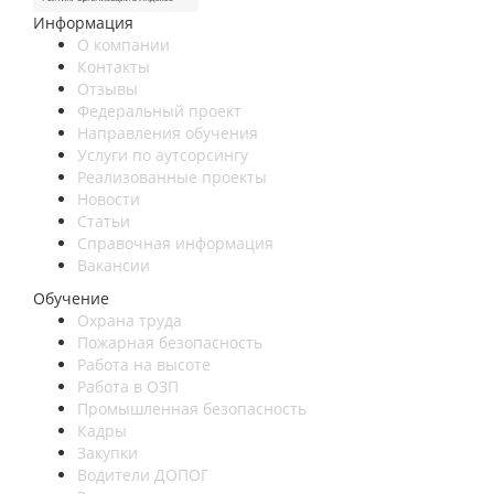
Информация
О компании
Контакты
Отзывы
Федеральный проект
Направления обучения
Услуги по аутсорсингу
Реализованные проекты
Новости
Статьи
Справочная информация
Вакансии
Обучение
Охрана труда
Пожарная безопасность
Работа на высоте
Работа в ОЗП
Промышленная безопасность
Кадры
Закупки
Водители ДОПОГ